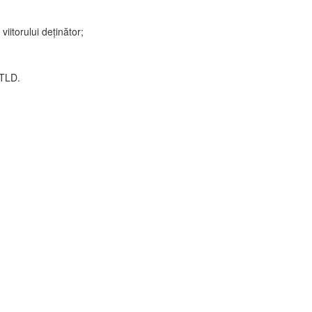
viitorului deținător;
oTLD.