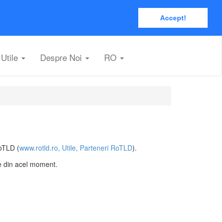
Accept!
Utile
Despre Noi
RO
RoTLD (
www.rotld.ro, Utile, Parteneri RoTLD
).
e din acel moment.