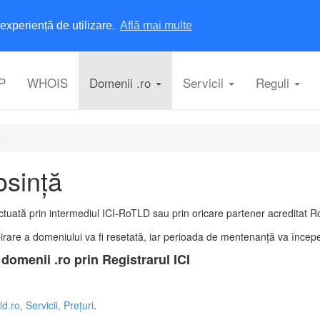
experiență de utilizare.
Află mai multe
P
WHOIS
Domenii .ro
Servicii
Reguli
ă
osință
ctuată prin intermediul ICI-RoTLD sau prin oricare partener acreditat 
irare a domeniului va fi resetată,
iar perioada de mentenanță va încep
domenii .ro prin Registrarul ICI
d.ro, Servicii, Prețuri
.