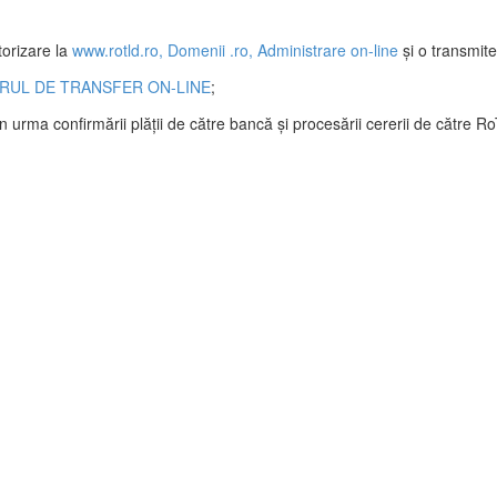
torizare la
www.rotld.ro, Domenii .ro, Administrare on-line
și o transmite 
UL DE TRANSFER ON-LINE
;
în urma confirmării plății de către bancă și procesării cererii de către R