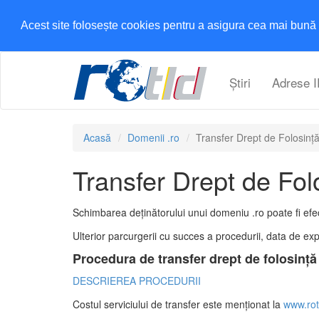
Acest site folosește cookies pentru a asigura cea mai bună 
Știri
Adrese I
Acasă
Domenii .ro
Transfer Drept de Folosinț
Transfer Drept de Fol
Schimbarea deținătorului unui domeniu .ro poate fi efe
Ulterior parcurgerii cu succes a procedurii, data de exp
Procedura de transfer drept de folosință 
DESCRIEREA PROCEDURII
Costul serviciului de transfer este menționat la
www.rotl