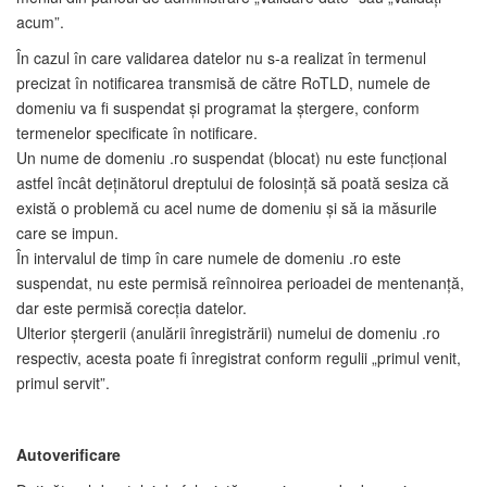
acum”.
În cazul în care validarea datelor nu s-a realizat în termenul
precizat în notificarea transmisă de către RoTLD, numele de
domeniu va fi suspendat și programat la ștergere, conform
termenelor specificate în notificare.
Un nume de domeniu .ro suspendat (blocat) nu este funcțional
astfel încât deținătorul dreptului de folosință să poată sesiza că
există o problemă cu acel nume de domeniu și să ia măsurile
care se impun.
În intervalul de timp în care numele de domeniu .ro este
suspendat, nu este permisă reînnoirea perioadei de mentenanță,
dar este permisă corecția datelor.
Ulterior ștergerii (anulării înregistrării) numelui de domeniu .ro
respectiv, acesta poate fi înregistrat conform regulii „primul venit,
primul servit”.
Autoverificare