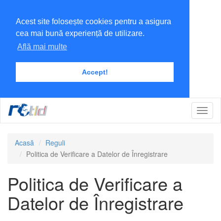
Acest site folosește cookies pentru a asigura
cea mai bună experiență de utilizare.
Află mai multe
Accept!
Toggl
Navig
Acasă
Reguli
Politica de Verificare a Datelor de Înregistrare
Politica de Verificare a
Datelor de Înregistrare