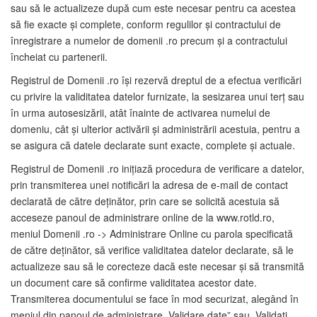
sau să le actualizeze după cum este necesar pentru ca acestea
să fie exacte și complete, conform regulilor și contractului de
înregistrare a numelor de domenii .ro precum și a contractului
încheiat cu partenerii.
Registrul de Domenii .ro își rezervă dreptul de a efectua verificări
cu privire la validitatea datelor furnizate, la sesizarea unui terț sau
în urma autosesizării, atât înainte de activarea numelui de
domeniu, cât și ulterior activării și administrării acestuia, pentru a
se asigura că datele declarate sunt exacte, complete și actuale.
Registrul de Domenii .ro inițiază procedura de verificare a datelor,
prin transmiterea unei notificări la adresa de e-mail de contact
declarată de către deținător, prin care se solicită acestuia să
acceseze panoul de administrare online de la www.rotld.ro,
meniul Domenii .ro -> Administrare Online cu parola specificată
de către deținător, să verifice validitatea datelor declarate, să le
actualizeze sau să le corecteze dacă este necesar și să transmită
un document care să confirme validitatea acestor date.
Transmiterea documentului se face în mod securizat, alegând în
meniul din panoul de administrare „Validare date” sau „Validați