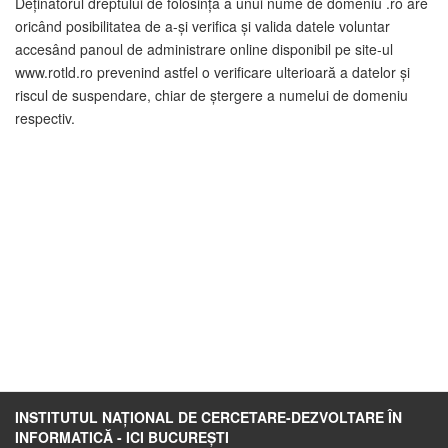
Deținătorul dreptului de folosință a unui nume de domeniu .ro are
oricând posibilitatea de a-și verifica și valida datele voluntar
accesând panoul de administrare online disponibil pe site-ul
www.rotld.ro prevenind astfel o verificare ulterioară a datelor și
riscul de suspendare, chiar de ștergere a numelui de domeniu
respectiv.
INSTITUTUL NAȚIONAL DE CERCETARE-DEZVOLTARE ÎN
INFORMATICĂ - ICI BUCUREȘTI