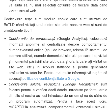
vă ajută să nu mai selectați opțiunile de fiecare dată când
vizitați site-ul web.
Cookie-urile terțe sunt module cookie care sunt utilizate de
RoTLD când vizitați unul dintre site-urile noastre web și sunt de
următoarele tipuri:
Cookie-urile de performanță
(Google Analytics): colectează
informații anonime și centralizate despre comportamentul
dumneavoastră online (tipul de browser, adresa IP, sistemul de
operare utilizat, numele domeniului site-ului pe care l-ați vizitat
și momentul părăsirii site-ului, data și ora la care ați vizitat un
site web, etc.) în scopuri statistice și pentru generarea
profilurilor vizitatorilor.
Pentru mai multe informații vă rugăm să
accesați
politica de confidențialitate a Google
.
Cookie-urile soluției reCaptcha (Google Recaptcha):
sunt
folosite pentru a verifica dacă datele introduse pe formularele
din site-ul nostru au fost introduse de un om și nu de către de
un program automatizat. Pentru a face acest lucru,
reCAPTCHA analizează comportamentul vizitatorului site-ului