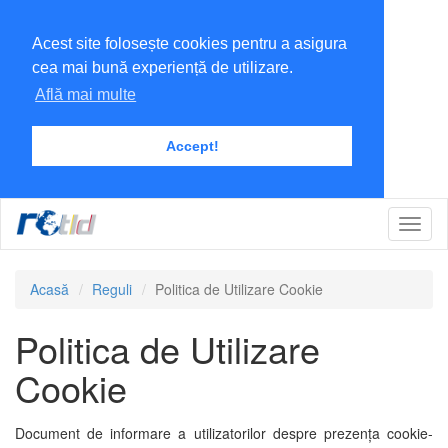
Acest site folosește cookies pentru a asigura
cea mai bună experiență de utilizare.
Află mai multe
Accept!
Toggl
Navig
Acasă
Reguli
Politica de Utilizare Cookie
Politica de Utilizare
Cookie
Document de informare a utilizatorilor despre prezența cookie-