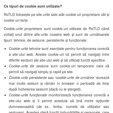
Ce tipuri de cookie sunt utilizate?
RoTLD folosește pe site-urile sale atât cookie-uri proprietare cât și
cookie-uri terțe.
Cookie-urile proprietare sunt cookie-uri utilizate de RoTLD când
vizitați unul dintre site-urile noastre web și sunt de următoarele
tipuri: tehnice, de sesiune, persistente și funcționale:
Cookie-urile tehnice
sunt esențiale pentru funcționarea corectă
a site-ului web. Aceste cookie-uri vă permit să navigați între
diferite secțiuni ale site-ului web și să utilizați funcții specifice.
Cookie-urile de sesiune
sunt cookie-uri temporare care vă
permit să navigați simplu și rapid pe site.
Cookie-urile persistente sau ‘cookie-urile de urmărire’
durează
mai multe sesiuni și rămân în browser o perioadă de timp
după încheierea sesiunii (dacă nu le ștergeți).
Cookie-urile funcționale
monitorizează funcționarea corectă a
site-ului web și îi permit acestuia să țină minte opțiunile
dumneavoastră (de ex., limba, numele de utilizator sau
regiunea). Acestea oferă funcții îmbunătățite și personale, care