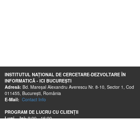
INSTITUTUL NAȚIONAL DE CERCETARE-DEZVOLTARE ÎN
INFORMATICĂ - ICI BUCUREȘTI
Adresă:
Bd. Mareșal Alexandru Averescu Nr. 8-10, Sector 1, Cod
011455, București, România
E-Mail:
Contact Info
PROGRAM DE LUCRU CU CLIENȚII
Luni - Joi:
9:00 - 16:00
Vineri:
9:00 - 13:30
Link-uri utile