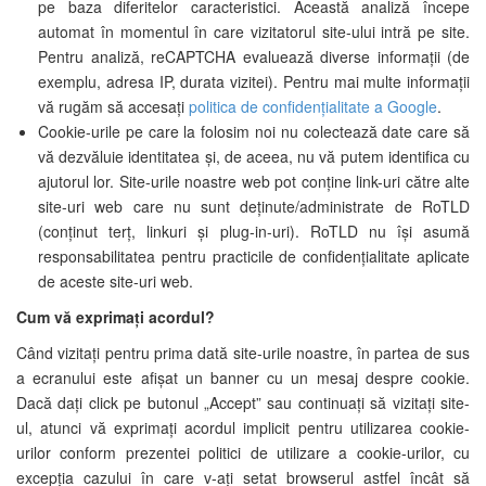
pe baza diferitelor caracteristici. Această analiză începe
automat în momentul în care vizitatorul site-ului intră pe site.
Pentru analiză, reCAPTCHA evaluează diverse informații (de
exemplu, adresa IP, durata vizitei). Pentru mai multe informații
vă rugăm să accesați
politica de confidențialitate a Google
.
Cookie-urile pe care la folosim noi nu colectează date care să
vă dezvăluie identitatea și, de aceea, nu vă putem identifica cu
ajutorul lor. Site-urile noastre web pot conține link-uri către alte
site-uri web care nu sunt deținute/administrate de RoTLD
(conținut terț, linkuri și plug-in-uri). RoTLD nu își asumă
responsabilitatea pentru practicile de confidențialitate aplicate
de aceste site-uri web.
Cum vă exprimați acordul?
Când vizitați pentru prima dată site-urile noastre, în partea de sus
a ecranului este afișat un banner cu un mesaj despre cookie.
Dacă dați click pe butonul „Accept” sau continuați să vizitați site-
ul, atunci vă exprimați acordul implicit pentru utilizarea cookie-
urilor conform prezentei politici de utilizare a cookie-urilor, cu
excepția cazului în care v-ați setat browserul astfel încât să