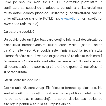
urilor pe site-urile web ale RoTLD. Informațiile prezentate în
continuare au scopul de a aduce la cunoștința utilizatorului mai
multe detalii despre plasarea, utilizarea și administrarea cookie-
urilor utilizate de site-urile RoTLD (ex.
www.rotld.ro
, forms.rotld.ro,
www-apps.rotld.ro, etc).
Ce este un cookie?
Un cookie este un fișier text care conține informații descărcate pe
dispozitivul dumneavoastră atunci când vizitați (pentru prima
dată) un site web. Acel cookie este trimis înapoi la fiecare vizită
ulterioară către site-ul web de origine sau către alt site web care îl
recunoaște. Cookie-urile sunt utile deoarece permit unui site web
să recunoască un dispozitiv și vă oferă o experiență mai eficientă
și personalizată.
Ce NU este un cookie?
Cookie-urile NU sunt viruși! Ele folosesc formate tip plain text. Nu
sunt alcătuite din bucăți de cod, așa că nu pot fi executate și nici
nu pot auto-rula. În consecință, nu se pot duplica sau replica pe
alte rețele pentru a se rula sau replica din nou.