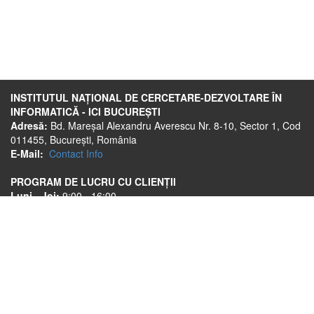
INSTITUTUL NAȚIONAL DE CERCETARE-DEZVOLTARE ÎN
INFORMATICĂ - ICI BUCUREȘTI
Adresă:
Bd. Mareșal Alexandru Averescu Nr. 8-10, Sector 1, Cod
011455, București, România
E-Mail:
Contact Info
PROGRAM DE LUCRU CU CLIENȚII
Luni - Joi:
9:00 - 16:00
Vineri:
9:00 - 13:30
Link-uri utile
ANPC
© 2026 RoTLD