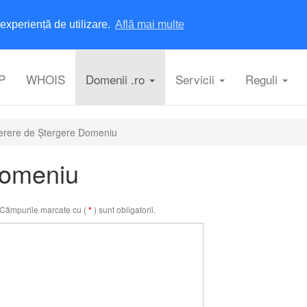
experiență de utilizare.
Află mai multe
P
WHOIS
Domenii .ro
Servicii
Reguli
erere de Ștergere Domeniu
Domeniu