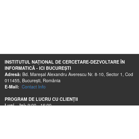
INSTITUTUL NAȚIONAL DE CERCETARE-DEZVOLTARE ÎN
INFORMATICĂ - ICI BUCUREȘTI
Adresă:
Bd. Mareșal Alexandru Averescu Nr. 8-10, Sector 1, Cod
011455, București, România
E-Mail:
Contact Info
PROGRAM DE LUCRU CU CLIENȚII
Luni - Joi:
9:00 - 16:00
Vineri:
9:00 - 13:30
Link-uri utile
ANPC